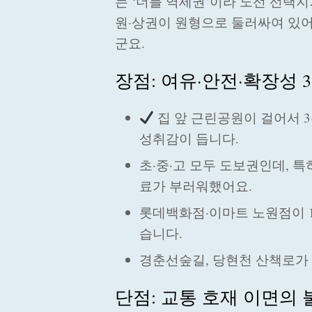
는 ‘더블 역세권’이라 노선 선택
원·상권이 원형으로 둘러싸여 있어
군요.
장점: 여유·안전·확장성 
집 앞 근린공원이 걸어서 3
성취감이 듭니다.
초·중·고 모두 도보권인데, 
료가 부러워했어요.
롯데백화점·이마트 노원점이 1
습니다.
경춘선숲길, 당현천 산책로가 
단점: 교통 호재 이면의