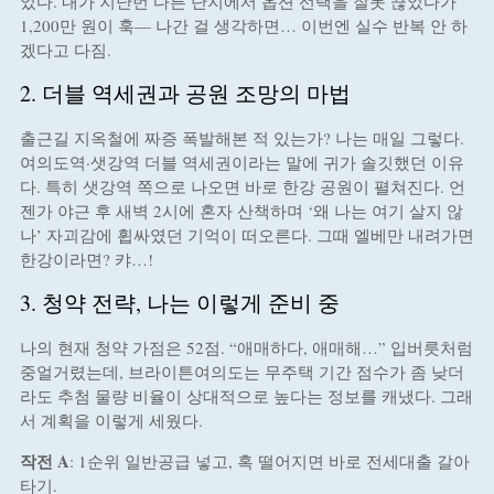
었다. 내가 지난번 다른 단지에서 옵션 선택을 잘못 끊었다가
1,200만 원이 훅— 나간 걸 생각하면… 이번엔 실수 반복 안 하
겠다고 다짐.
2. 더블 역세권과 공원 조망의 마법
출근길 지옥철에 짜증 폭발해본 적 있는가? 나는 매일 그렇다.
여의도역·샛강역 더블 역세권이라는 말에 귀가 솔깃했던 이유
다. 특히 샛강역 쪽으로 나오면 바로 한강 공원이 펼쳐진다. 언
젠가 야근 후 새벽 2시에 혼자 산책하며 ‘왜 나는 여기 살지 않
나’ 자괴감에 휩싸였던 기억이 떠오른다. 그때 엘베만 내려가면
한강이라면? 캬…!
3. 청약 전략, 나는 이렇게 준비 중
나의 현재 청약 가점은 52점. “애매하다, 애매해…” 입버릇처럼
중얼거렸는데, 브라이튼여의도는 무주택 기간 점수가 좀 낮더
라도 추첨 물량 비율이 상대적으로 높다는 정보를 캐냈다. 그래
서 계획을 이렇게 세웠다.
작전 A
: 1순위 일반공급 넣고, 혹 떨어지면 바로 전세대출 갈아
타기.