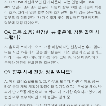
A. LTV·DSR 계산해보면 답이 나온다. 나는 연봉 대비 DSR
40% 넘길까 조마조마했는데, 자동차 할부 30만 원 때문에 턱걸
이 초과. 그래서 얼른 할부 상환 조기진행. 쓸 데 없는 신용카드
할부도 싹 정리했다. “내가 이렇게 빚이 많았어?” 자책했지만,
덕분에 재정 다이어트.
Q4. 교통 소음? 한강변 뷰 좋은데, 창문 열면 시
끄럽다?
A. 솔직히 트레이드오프. 23층 이상이라면 괜찮다는 후기 많다.
나는 직접 15층에서 창문 열어봤는데, 버스 굉음이 조금 올라오
더라. ‘나는 귀가 예민해’ 타입이라, 고민 중. 대신 이중창이 기
본이라 완전히 닫으면 꽤 조용했다.
Q5. 향후 시세 전망, 정말 밝나요?
A. 이건 크리스탈볼도 없고, 아무도 모른다. 다만 여의도 금융
타운·공원 개발 계획이 확정이라 장기적으로는 우상향 요소. 난
과거 반포주공 재건축 때 “비싸다”며 포기한 흑역사가 있어, 이
번엔 너무 보수적이면 기회 놓친다 경계 중.
여기까지 주절주절, 마치 친구에게 카페 모서리 자리에서 속닥