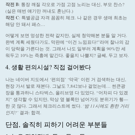
작전 B
: 통장 깨질 각오로 가점 고점 노리는 대신, 부모 찬스?
(실은 매번 얘기만 꺼내도 혼난다.)
작전 C
: 특별공급 자격 꼼꼼히 체크. 나 같은 경우 생애 최초는
해당 안 돼서 패스…
어떻게 보면 엉성한 전략 같지만, 실제 청약해본 분들 알 거다.
완벽 계획 세웠다가도, 막판에 “이건 느낌표다!”라며 찰나의 감
이 당락을 가른다는 것. 그래서 나도 일부러 계획을 90%만 세
워두고 10%는 즉흥에 맡긴다. 좋을지 나쁠지? 글쎄, 두고 보자.
4. 생활 편의시설? 직접 걸어봤다
나는 네이버 지도에서 ‘편의점’ ‘약국’ 이런 거 검색하는 대신,
현장 가서 발로 재본다. 그날도 7,842보나 걸었는데… 썬큰광
장을 통과하니 스타벅스, 올리브영 다 있었다. “어차피 다 있겠
지” 생각할 수 있지만, 막상 옆 블록만 넘어가도 분위기가 휑—
한 곳 많다. 그래서 체크리스트에 썼다.
‘밤 11시에도 환한 거리
인지?’
결과: 합격.
단점, 솔직히 피하기 어려운 부분들