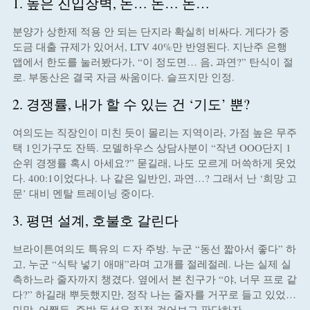
1. 높은 진입장벽, 돈… 돈… 돈…
분양가 상한제 적용 안 되는 단지라 확실히 비싸다. 게다가 중
도금 대출 규제가 있어서, LTV 40%만 반영된다. 지난주 은행
앱에서 한도를 눌러봤다가, “이 정도면… 음, 과연?” 탄식이 절
로. 부동산은 결국 자금 싸움이다. 슬프지만 인정.
2. 경쟁률, 내가 할 수 있는 건 ‘기도’ 뿐?
여의도는 직장인이 미친 듯이 몰리는 지역이라, 가점 높은 무주
택 1인가구도 잔뜩. 모델하우스 상담사분이 “작년 OOO단지 1
순위 경쟁률 혹시 아세요?” 묻길래, 나도 모르게 머쓱하게 웃었
다. 400:1이었다나. 나 같은 일반인, 과연…? 그래서 난 ‘희망 고
문’ 대비 멘탈 트레이닝 중이다.
3. 평면 설계, 호불호 갈린다
브라이튼여의도 특유의 ㄷ자 주방. 누군 “동선 짧아서 좋다” 하
고, 누군 “식탁 넣기 애매”라며 고개를 절레절레. 나는 실제 실
측하느라 줄자까지 챙겼다. 옆에서 본 친구가 “야, 너무 프로 같
다?” 하길래 뿌듯했지만, 정작 나는 줄자를 거꾸로 들고 있었…
민망. 어쨌든, 주방 동선은 직접 걸어보고 판단하자.