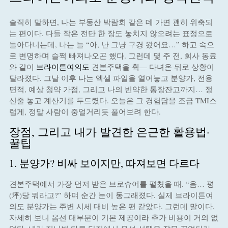
솔직히 말하면, 나는 부동산 박람회 같은 데 가면 괜히 위축되
는 편이다. 다들 작은 전단 한 장도 놓치지 않으려는 표정으로
돌아다니는데, 나는 늘 “아, 난 그냥 구경 왔어요…” 하고 속으
로 변명하며 슬쩍 빠져나오곤 했다. 그런데 몇 주 전, 회사 동료
와 같이
브라이튼여의도
견본주택을 휙— 다녀온 뒤로 상황이
달라졌다. 그날 이후 나는 엑셀 파일을 열어놓고 분양가, 전용
면적, 예상 청약 가점, 그리고 나의 빈약한 통장잔고까지… 정
신줄 놓고 계산기를 두드렸다. 오늘은 그 경험담을 조금 TMI스
럽게, 정말 사람이 중얼거리듯 풀어보려 한다.
장점, 그리고 내가 발견한 은근한 활용법·
꿀팁
1. 분양가? 비싸 보이지만, 따져보면 다르다
견본주택에서 가장 먼저 받은 브로슈어를 펼쳤을 때. “음… 평
(坪)당 뭐라고?” 하며 순간 눈이 동그래졌다. 실제 브라이튼여
의도 분양가는 주변 시세 대비 높은 편 같았다. 그런데 말이다,
자세히 보니 옵션 대부분이 기본 제공이라 추가 비용이 거의 없