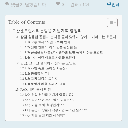
댓글이 닫혔습니다.
0
견해 : 424
인쇄
Table of Contents
오산센트럴시티운암뜰 개발계획 총정리
장점·활용법·꿀팁… 순서를 굳이 맞추지 않아도 이야기는 흐른다
1) 교통 호재? 직접 타봐야 믿지!
2) 생활 인프라, 이미 반쯤 완성된 듯…
3) 공급물량과 분양가, 숫자만 보면 놓치기 쉬운 포인트
4) 나는 이런 식으로 자료를 모았다
단점, 그리고 솔직히 걱정되는 포인트
1) 사업 속도, 느려질 가능성?
2) 공급폭탄 우려
3) 교통 체증의 그림자
4) 분양가 예측 실패 시 멘붕
FAQ, 내적 독백 버전
Q. 정말 청약할 가치가 있을까요?
Q. 실거주 vs 투자, 뭐가 나을까요?
Q. 교통 호재, 확정인가요?
Q. 분양가 상한제 적용되면 무조건 싼가요?
Q. 개발 일정 지연 시 대책?