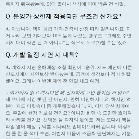
록까지 뒤져봤는데, 읽다 졸아서 책상에 이마 박은 건 비밀.
Q. 분양가 상한제 적용되면 무조건 싼가요?
A.
아닙니다. 택지 공급 가격·건축비 산정 따라 갈리니까요. 과
거 사례 보면 기대보다 10% 높게 나오는 경우도. “그래도 주변
시세 대비 싸면 된 거 아니냐”는 식으로 위로(?)할 수는 있죠.
Q. 개발 일정 지연 시 대책?
A.
계약서 지연 손해배상 조항 확인이 1순위. 저도 예전에 다른
신도시에서 지연보상 받아봤는데, 금액이 생각보다 적어 허탈
했어요. 그래서 이번엔 계약 전 면밀 체크 예정.
…여기까지 읽고 계시다면 꽤 진지하게 고민 중이신 거 맞죠?
제 수다에 시간 뺏긴 건 아닌지, 괜히 미안해지네요. 하지만 덕
분에 저도 머릿속이 좀 개운해졌습니다. 자, 이제 당신 차례예
요. 주말에 현장 가보실 건가요? 아니면 화면 속 도면만 뚫어져
라 바라볼 건가요. 선택은 늘 각자의 몫이죠. 저는 또다시 엑셀
파일 열어 예상 수익률 시나리오 업데이트하러 갑니다. 이렇게
한 줄 한 줄 적다 보면, 어쩐지 마음이 조금씩 단단해지는 기분,