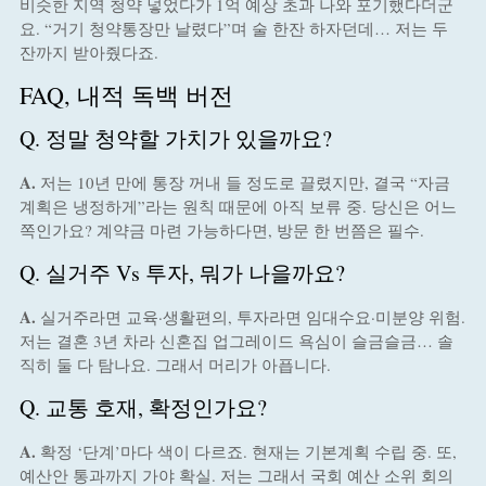
비슷한 지역 청약 넣었다가 1억 예상 초과 나와 포기했다더군
요. “거기 청약통장만 날렸다”며 술 한잔 하자던데… 저는 두
잔까지 받아줬다죠.
FAQ, 내적 독백 버전
Q. 정말 청약할 가치가 있을까요?
A.
저는 10년 만에 통장 꺼내 들 정도로 끌렸지만, 결국 “자금
계획은 냉정하게”라는 원칙 때문에 아직 보류 중. 당신은 어느
쪽인가요? 계약금 마련 가능하다면, 방문 한 번쯤은 필수.
Q. 실거주 Vs 투자, 뭐가 나을까요?
A.
실거주라면 교육·생활편의, 투자라면 임대수요·미분양 위험.
저는 결혼 3년 차라 신혼집 업그레이드 욕심이 슬금슬금… 솔
직히 둘 다 탐나요. 그래서 머리가 아픕니다.
Q. 교통 호재, 확정인가요?
A.
확정 ‘단계’마다 색이 다르죠. 현재는 기본계획 수립 중. 또,
예산안 통과까지 가야 확실. 저는 그래서 국회 예산 소위 회의