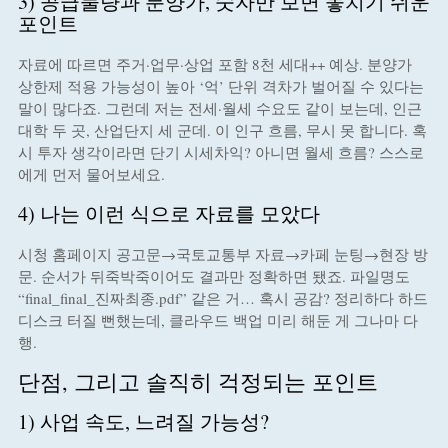
3) 공급물량과 분양가, 숫자만 보면 놓치기 쉬운
포인트
자료에 따르면 주거·업무·상업 포함 8천 세대++ 예상. 분양가
상한제 적용 가능성이 높아 ‘억’ 단위 격차가 벌어질 수 있다는
말이 많다죠. 그런데 저는 전세·월세 수요도 같이 보는데, 인근
대학 두 곳, 산업단지 세 군데. 이 인구 흐름, 무시 못 합니다. 혹
시 투자 생각이라면 단기 시세차익? 아니면 월세 흐름? 스스로
에게 먼저 물어보세요.
4) 나는 이런 식으로 자료를 모았다
시청 홈페이지 공고문→국토교통부 자료→카페 눈팅→현장 방
문. 순서가 뒤죽박죽이어도 결과만 정확하면 됐죠. 파일명도
“final_final_진짜최종.pdf” 같은 거… 혹시 공감? 정리하다 하드
디스크 터질 뻔했는데, 클라우드 백업 미리 해둔 게 그나마 다
행.
단점, 그리고 솔직히 걱정되는 포인트
1) 사업 속도, 느려질 가능성?