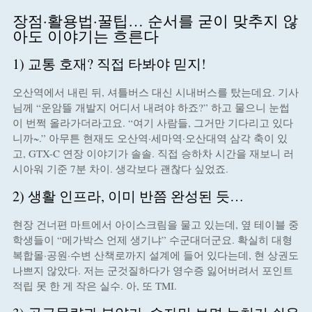
장점·활용법·꿀팁… 순서를 굳이 맞추지 않
아도 이야기는 흐른다
1) 교통 호재? 직접 타봐야 믿지!
오산역에서 내린 뒤, 셔틀버스 대신 시내버스를 탔는데요. 기사
님께 “운암뜰 개발지 어디서 내려야 하죠?” 하고 물으니 눈썹
이 번쩍 올라가더라고요. “여기 사람들, 그거만 기다리고 있다
니까~.” 아무튼 현재도 오산역·세마역·오산대역 삼각 축이 있
고, GTX-C 연장 이야기가 솔솔. 직접 승하차 시간을 재보니 러
시아워 기준 7분 차이. 생각보다 괜찮다 싶었죠.
2) 생활 인프라, 이미 반쯤 완성된 듯…
현장 건너편 마트에서 아이스크림을 물고 있는데, 옆 테이블 중
학생들이 “메가박스 언제 생기냐” 수군대더군요. 확실히 대형
복합몰·공원·수변 산책로까지 설계에 들어 있다는데, 현 상권도
나쁘지 않았다. 저는 군것질하다가 영수증 잃어버려서 포인트
적립 못 한 게 작은 실수. 아, 또 TMI.