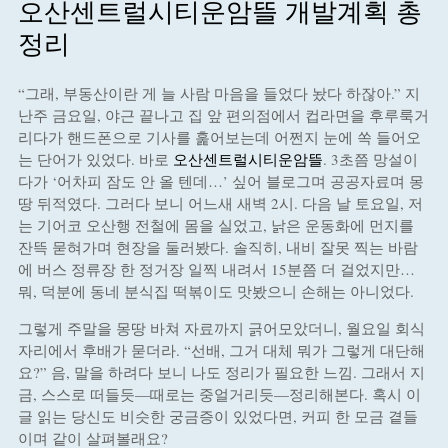
오산센트럴시티운암뜰 개발계획 총
정리
“그래, 부동산이란 게 늘 사람 마음을 들었다 놨다 하잖아.” 지
난주 금요일, 야근 끝나고 집 앞 편의점에서 컵라면을 후루룩거
리다가 핸드폰으로 기사를 훑어보는데 어쩐지 눈에 쏙 들어오
는 단어가 있었다. 바로
오산센트럴시티운암뜰
. 3초쯤 망설이
다가 ‘어차피 잠도 안 올 텐데…’ 싶어 블로그며 공공자료며 몽
땅 뒤적였다. 그러다 보니 어느새 새벽 2시. 다음 날 토요일, 저
는 기어코 오산행 전철에 몸을 실었고, 낡은 운동화에 먼지를
잔뜩 묻혀가며 현장을 둘러봤다. 솔직히, 내비 잘못 찍는 바람
에 버스 정류장 한 정거장 일찍 내려서 15분쯤 더 걸었지만…
뭐, 덕분에 동네 분식집 떡볶이도 맛봤으니 손해는 아니었다.
그렇게 주말을 몽땅 바쳐 자료까지 긁어모았더니, 월요일 회식
자리에서 후배가 묻더라. “선배, 그거 대체 뭐가 그렇게 대단해
요?” 음, 말을 하려다 보니 나도 정리가 필요한 느낌. 그래서 지
금, 스스로 떠들듯—때로는 중얼거리듯—정리해본다. 혹시 이
글 읽는 당신도 비슷한 궁금증이 있었다면, 커피 한 모금 곁들
이며 같이 살펴볼래요?